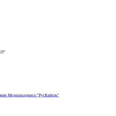
ИЛ"
фире Медиахолдинга "РусКабель"