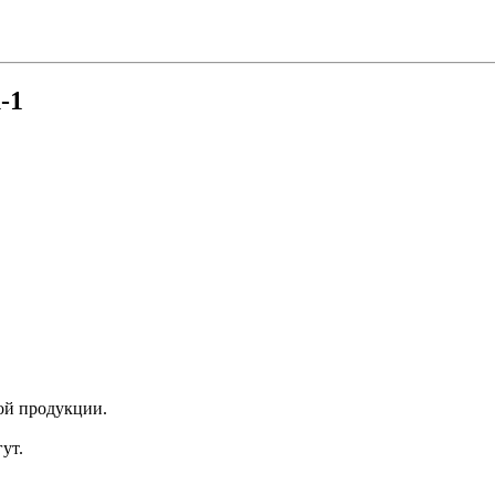
-1
ой продукции.
ут.