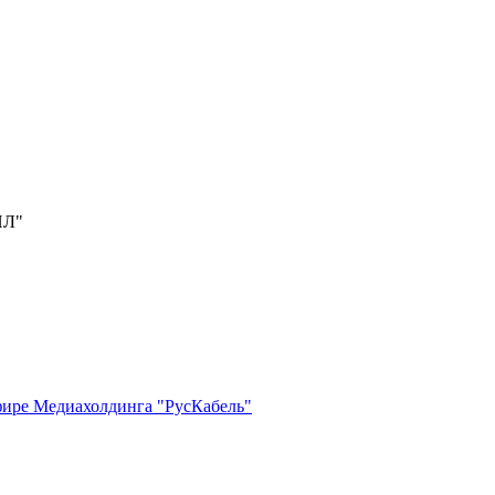
ИЛ"
фире Медиахолдинга "РусКабель"