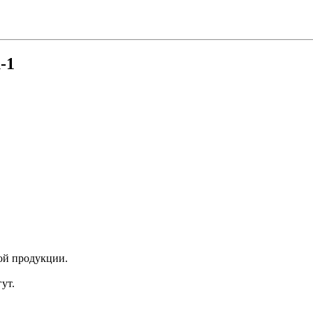
-1
ой продукции.
ут.