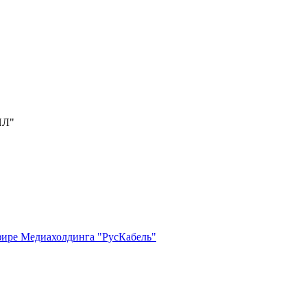
ИЛ"
фире Медиахолдинга "РусКабель"