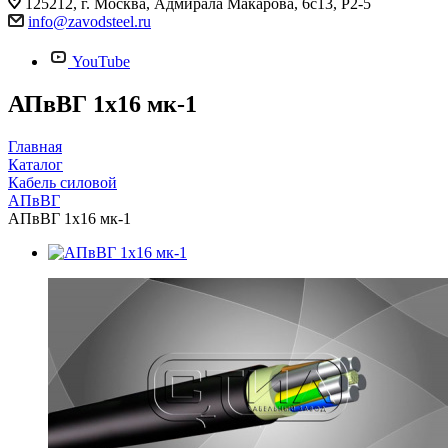
125212, г. Москва, Адмирала Макарова, 6с13, Р2-5
info@zavodsteel.ru
YouTube
АПвВГ 1х16 мк-1
Главная
Каталог
Кабель силовой
АПвВГ
АПвВГ 1х16 мк-1