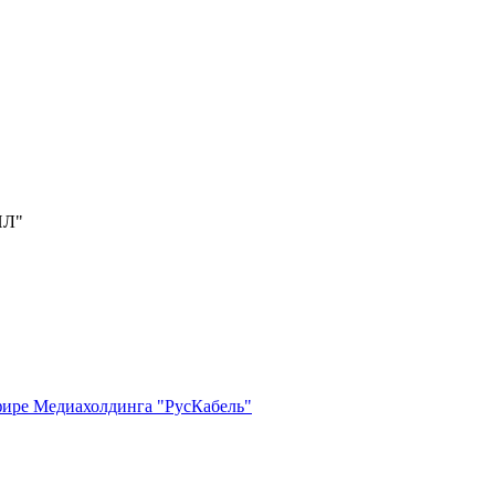
ИЛ"
фире Медиахолдинга "РусКабель"