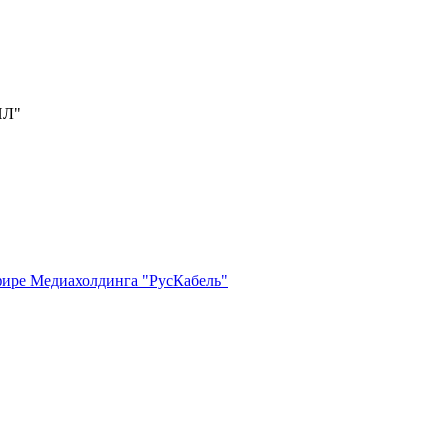
ИЛ"
фире Медиахолдинга "РусКабель"