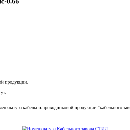
с-0.66
ой продукции.
ут.
менклатура кабельно-проводниковой продукции "кабельного за