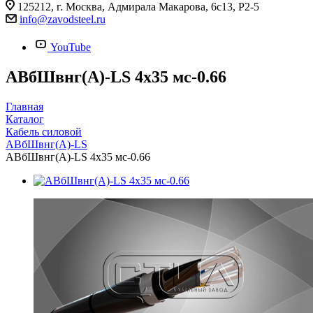
125212, г. Москва, Адмирала Макарова, 6с13, Р2-5
info@zavodsteel.ru
YouTube
АВбШвнг(A)-LS 4х35 мс-0.66
Главная
Каталог
Кабель силовой
АВбШвнг(A)-LS
АВбШвнг(A)-LS 4х35 мс-0.66