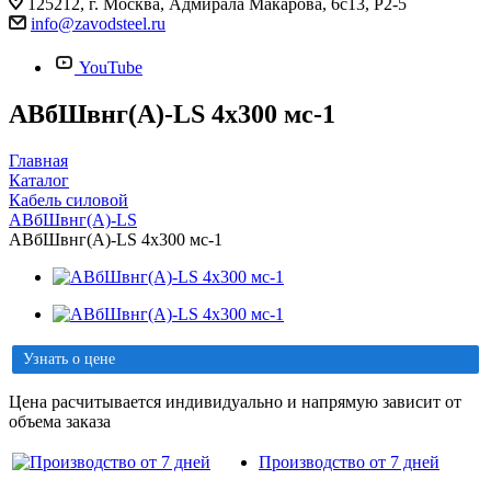
125212, г. Москва, Адмирала Макарова, 6с13, Р2-5
info@zavodsteel.ru
YouTube
АВбШвнг(A)-LS 4х300 мс-1
Главная
Каталог
Кабель силовой
АВбШвнг(A)-LS
АВбШвнг(A)-LS 4х300 мс-1
Узнать о цене
Цена расчитывается индивидуально и напрямую зависит от
объема заказа
Производство от 7 дней