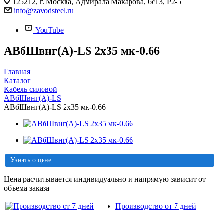
125212, г. Москва, Адмирала Макарова, 6с13, Р2-5
info@zavodsteel.ru
YouTube
АВбШвнг(A)-LS 2х35 мк-0.66
Главная
Каталог
Кабель силовой
АВбШвнг(A)-LS
АВбШвнг(A)-LS 2х35 мк-0.66
Узнать о цене
Цена расчитывается индивидуально и напрямую зависит от
объема заказа
Производство от 7 дней