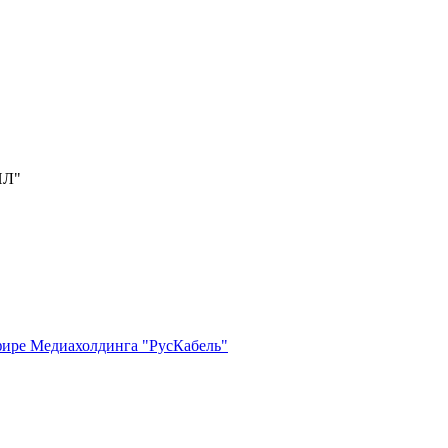
ИЛ"
фире Медиахолдинга "РусКабель"