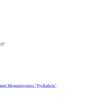
ИЛ"
фире Медиахолдинга "РусКабель"