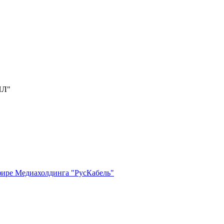
ИЛ"
фире Медиахолдинга "РусКабель"