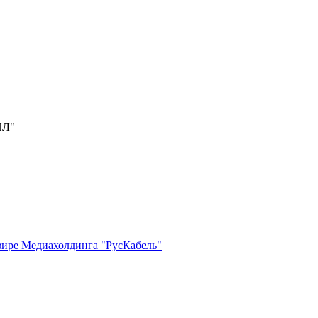
ИЛ"
фире Медиахолдинга "РусКабель"