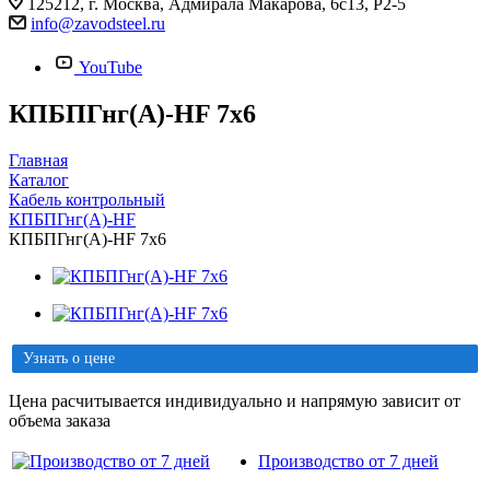
125212, г. Москва, Адмирала Макарова, 6с13, Р2-5
info@zavodsteel.ru
YouTube
КПБПГнг(A)-HF 7х6
Главная
Каталог
Кабель контрольный
КПБПГнг(A)-HF
КПБПГнг(A)-HF 7х6
Узнать о цене
Цена расчитывается индивидуально и напрямую зависит от
объема заказа
Производство от 7 дней