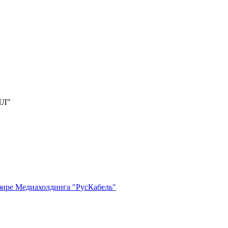
ИЛ"
фире Медиахолдинга "РусКабель"